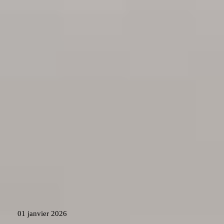
Horaires d'ouverture
Lundi :
Fermé
Mardi :
9h - 12h / 14h - 18h
Mercredi :
9h - 12h / 14h - 18h
Jeudi :
9h - 12h / 14h - 18h
Vendredi :
9h - 12h / 14h - 18h
Samedi :
9h - 12h / 13h30 - 16h30
Nous vous livrons en :
01 janvier 2026